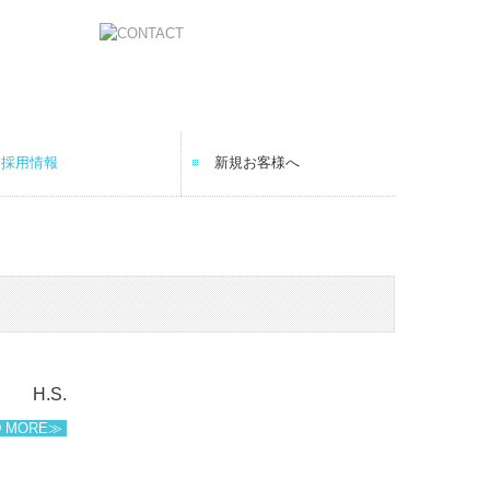
採用情報
新規お客様へ
採用メッセージ
スタッフインタビュー
監査担当の1日
数字で見る
募集要項
H.S.
D MORE≫