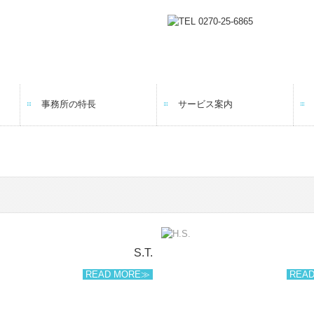
事務所の特長
サービス案内
税務・会計監査
自計化/クラウド導入支援
経営コンサルタント
創業支援・会社設立
事業承継・M＆A
確定申告
個人の方の相続の相談
S.T.
READ MORE≫
REA